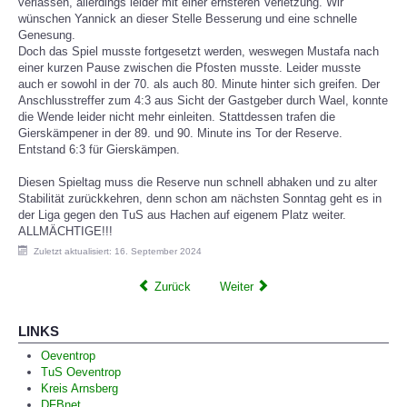
verlassen, allerdings leider mit einer ernsteren Verletzung. Wir
wünschen Yannick an dieser Stelle Besserung und eine schnelle
Genesung.
Doch das Spiel musste fortgesetzt werden, weswegen Mustafa nach
einer kurzen Pause zwischen die Pfosten musste. Leider musste
auch er sowohl in der 70. als auch 80. Minute hinter sich greifen. Der
Anschlusstreffer zum 4:3 aus Sicht der Gastgeber durch Wael, konnte
die Wende leider nicht mehr einleiten. Stattdessen trafen die
Gierskämpener in der 89. und 90. Minute ins Tor der Reserve.
Entstand 6:3 für Gierskämpen.
Diesen Spieltag muss die Reserve nun schnell abhaken und zu alter
Stabilität zurückkehren, denn schon am nächsten Sonntag geht es in
der Liga gegen den TuS aus Hachen auf eigenem Platz weiter.
ALLMÄCHTIGE!!!
Zuletzt aktualisiert: 16. September 2024
Zurück
Weiter
LINKS
Oeventrop
TuS Oeventrop
Kreis Arnsberg
DFBnet