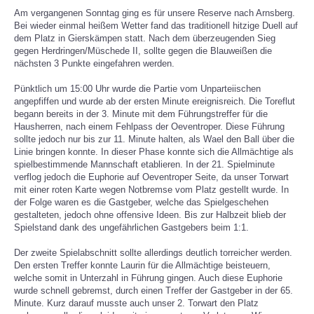
Am vergangenen Sonntag ging es für unsere Reserve nach Arnsberg.
Bei wieder einmal heißem Wetter fand das traditionell hitzige Duell auf
SPORTHEIM
dem Platz in Gierskämpen statt. Nach dem überzeugenden Sieg
gegen Herdringen/Müschede II, sollte gegen die Blauweißen die
nächsten 3 Punkte eingefahren werden.
Pünktlich um 15:00 Uhr wurde die Partie vom Unparteiischen
angepfiffen und wurde ab der ersten Minute ereignisreich. Die Toreflut
begann bereits in der 3. Minute mit dem Führungstreffer für die
Hausherren, nach einem Fehlpass der Oeventroper. Diese Führung
sollte jedoch nur bis zur 11. Minute halten, als Wael den Ball über die
Linie bringen konnte. In dieser Phase konnte sich die Allmächtige als
spielbestimmende Mannschaft etablieren. In der 21. Spielminute
verflog jedoch die Euphorie auf Oeventroper Seite, da unser Torwart
mit einer roten Karte wegen Notbremse vom Platz gestellt wurde. In
der Folge waren es die Gastgeber, welche das Spielgeschehen
gestalteten, jedoch ohne offensive Ideen. Bis zur Halbzeit blieb der
Spielstand dank des ungefährlichen Gastgebers beim 1:1.
Der zweite Spielabschnitt sollte allerdings deutlich torreicher werden.
Den ersten Treffer konnte Laurin für die Allmächtige beisteuern,
welche somit in Unterzahl in Führung gingen. Auch diese Euphorie
wurde schnell gebremst, durch einen Treffer der Gastgeber in der 65.
Minute. Kurz darauf musste auch unser 2. Torwart den Platz