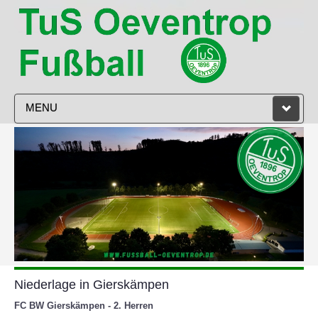
MENU
STARTSEITE
VEREIN
HERREN
DAMEN
JUGEND
Niederlage in Gierskämpen
TRAINING
FC BW Gierskämpen - 2. Herren
SPIELPLAN