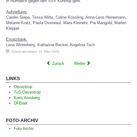
in Rumbeck gegen den SSV Küntrop geht.
Aufstellung:
Carolin Siepe, Tessa Witte, Celine Kössling, Anna-Lena Heinemann,
Melanie Kratz, Paula Overwaul, Mara Kleinehr, Pia Mangold, Marlen
Kleppel
Ersatzbank:
Lena Winterberg, Katharina Becker, Angelina Toch
Zuletzt aktualisiert: 22. März 2025
Zurück
Weiter
LINKS
Oeventrop
TuS Oeventrop
Kreis Arnsberg
DFBnet
FOTO-ARCHIV
Foto Archiv