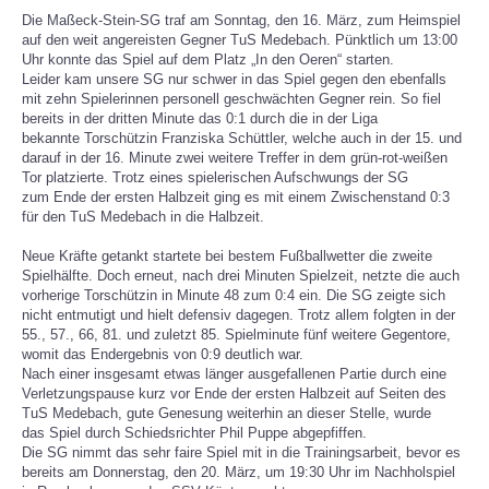
Die Maßeck-Stein-SG traf am Sonntag, den 16. März, zum Heimspiel
auf den weit angereisten Gegner TuS Medebach. Pünktlich um 13:00
SPORTHEIM
Uhr konnte das Spiel auf dem Platz „In den Oeren“ starten.
Leider kam unsere SG nur schwer in das Spiel gegen den ebenfalls
mit zehn Spielerinnen personell geschwächten Gegner rein. So fiel
bereits in der dritten Minute das 0:1 durch die in der Liga
bekannte Torschützin Franziska Schüttler, welche auch in der 15. und
darauf in der 16. Minute zwei weitere Treffer in dem grün-rot-weißen
Tor platzierte. Trotz eines spielerischen Aufschwungs der SG
zum Ende der ersten Halbzeit ging es mit einem Zwischenstand 0:3
für den TuS Medebach in die Halbzeit.
Neue Kräfte getankt startete bei bestem Fußballwetter die zweite
Spielhälfte. Doch erneut, nach drei Minuten Spielzeit, netzte die auch
vorherige Torschützin in Minute 48 zum 0:4 ein. Die SG zeigte sich
nicht entmutigt und hielt defensiv dagegen. Trotz allem folgten in der
55., 57., 66, 81. und zuletzt 85. Spielminute fünf weitere Gegentore,
womit das Endergebnis von 0:9 deutlich war.
Nach einer insgesamt etwas länger ausgefallenen Partie durch eine
Verletzungspause kurz vor Ende der ersten Halbzeit auf Seiten des
TuS Medebach, gute Genesung weiterhin an dieser Stelle, wurde
das Spiel durch Schiedsrichter Phil Puppe abgepfiffen.
Die SG nimmt das sehr faire Spiel mit in die Trainingsarbeit, bevor es
bereits am Donnerstag, den 20. März, um 19:30 Uhr im Nachholspiel