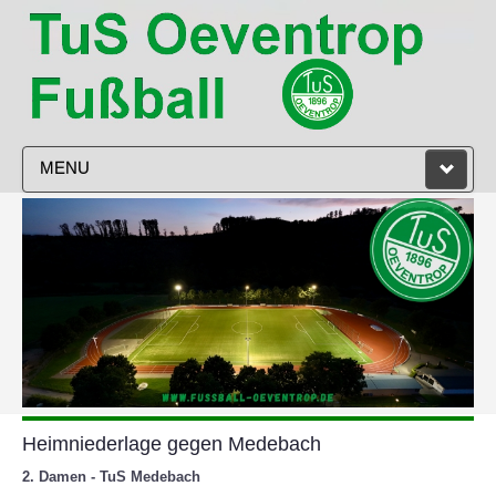
MENU
STARTSEITE
VEREIN
HERREN
DAMEN
JUGEND
Heimniederlage gegen Medebach
TRAINING
2. Damen - TuS Medebach
SPIELPLAN