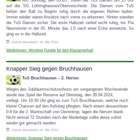
Am Sonntag, den 05.05., trafen die TuS Damen um 13 Uhr
auf die SG Lüttringhausen/Oberveischede. Die Damen vom TuS
ließen den Ball zu Beginn ruhig durch die eigenen Reihen laufen.
SPORTHEIM
Immer wieder waren Ansätze nach vorne zu erkennen. Hinten standen
die TuS Damen sicher. Die erste Halbzeit verlief recht ruhig, bis Pia
Neumeister in der 45. Minute das 1:0 nach einer Ecke einnetzte. So
ging es in die Halbzeit.
Zuletzt aktualisiert: 24. Mai 2024
Weiterlesen: Wichtige Punkte für den Klassenerhalt
Knapper Sieg gegen Bruchhausen
TuS Bruchhausen – 2. Herren
Wegen des Jubiläumsschützenfests am vergangenen Wochenende
wurde das Spiel der Reserve auf Dienstag, den 30.04.2024,
verlegt.
Um 19:30 Uhr
ging es zum TuS Bruchhausen, welche noch
kleine Chancen auf den Aufstieg pflegten. Nach einem desaströsen
0:8 für die 2. Mannschaft von Oeventrop, lagen die Nerven blank.
Nicht einmal 72 Stunden nach der Niederlage sollte diese sofort
wieder gut gemacht werden.
Zuletzt aktualisiert: 24. Mai 2024
Weiterlesen: Knapper Sieg gegen Bruchhausen