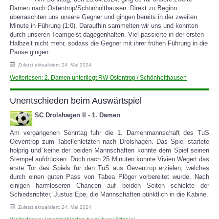
D
amen nach
Ostentrop/Schönholthausen
.
Direkt zu Beginn
überraschten uns unsere Gegner
und gingen bereits in der zweiten
Minute in F
ührung (1:0).
Da
rauf
hin sammelten wir uns und konnten
durch unseren Teamgeist
dagegenhalten
.
Viel passierte in der ersten
Halbzeit nicht meh
r, sodass die Gegner mit ihrer frühen Führung in die
Pause gingen.
Zuletzt aktualisiert: 24. Mai 2024
Weiterlesen: 2. Damen unterliegt RW Ostentrop / Schönholthausen
Unentschieden beim Auswärtspiel
SC Drolshagen II - 1. Damen
Am vergangenen Sonntag fuhr die 1. Damenmannschaft des TuS
Oeventrop zum Tabellenletzten nach Drolshagen. Das Spiel startete
holprig und keine der beiden Mannschaften konnte dem Spiel seinen
Stempel aufdrücken. Doch nach 25 Minuten konnte Vivien Wegert das
erste Tor des Spiels für den TuS aus Oeventrop erzielen, welches
durch einen guten Pass von Tabea Plöger vorbereitet wurde. Nach
einigen harmloseren Chancen auf beiden Seiten schickte der
Schiedsrichter, Justus Epe, die Mannschaften pünktlich in die Kabine.
Zuletzt aktualisiert: 24. Mai 2024