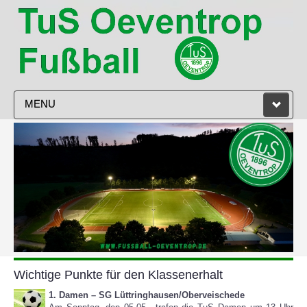
MENU
STARTSEITE
VEREIN
HERREN
DAMEN
JUGEND
Wichtige Punkte für den Klassenerhalt
TRAINING
1.
Damen – SG
Lüttringhausen
/
Oberveischede
SPIELPLAN