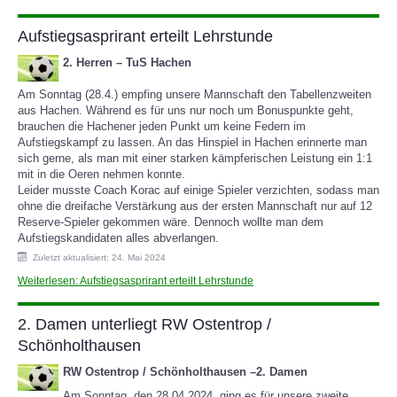
Aufstiegsasprirant erteilt Lehrstunde
2. Herren – TuS Hachen
Am Sonntag (28.4.) empfing unsere Mannschaft den Tabellenzweiten
aus Hachen. Während es für uns nur noch um Bonuspunkte geht,
brauchen die Hachener jeden Punkt um keine Federn im
Aufstiegskampf zu lassen. An das Hinspiel in Hachen erinnerte man
sich gerne, als man mit einer starken kämpferischen Leistung ein 1:1
mit in die Oeren nehmen konnte.
Leider musste Coach Korac auf einige Spieler verzichten, sodass man
ohne die dreifache Verstärkung aus der ersten Mannschaft nur auf 12
Reserve-Spieler gekommen wäre. Dennoch wollte man dem
Aufstiegskandidaten alles abverlangen.
Zuletzt aktualisiert: 24. Mai 2024
Weiterlesen: Aufstiegsasprirant erteilt Lehrstunde
2. Damen unterliegt RW Ostentrop /
Schönholthausen
RW Ostentrop / Schönholthausen
–
2.
Damen
Am
Sonntag,
den 28.04.2024,
ging es für unsere zweite